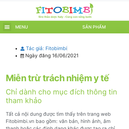
MENU
SẢN PHẨM
TRANG CHỦ
SẢN PHẨM
CHĂM SÓC TRẺ
TIN TỨC – SỰ KIỆN
GIỚI THIỆU
ĐIỂM BÁN
TÍCH ĐIỂM
Tác giả:
Fitobimbi
Ngày đăng
16/06/2021
Miễn trừ trách nhiệm y tế
Chỉ dành cho mục đích thông tin
tham khảo
Tất cả nội dung được tìm thấy trên trang web
Fitobimbi.vn bao gồm: văn bản, hình ảnh, âm
thanh hoặc các định dạng khác được tạo ra chỉ