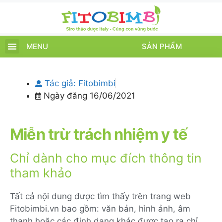
MENU
SẢN PHẨM
TRANG CHỦ
SẢN PHẨM
CHĂM SÓC TRẺ
TIN TỨC – SỰ KIỆN
GIỚI THIỆU
ĐIỂM BÁN
TÍCH ĐIỂM
Tác giả:
Fitobimbi
Ngày đăng
16/06/2021
Miễn trừ trách nhiệm y tế
Chỉ dành cho mục đích thông tin
tham khảo
Tất cả nội dung được tìm thấy trên trang web
Fitobimbi.vn bao gồm: văn bản, hình ảnh, âm
thanh hoặc các định dạng khác được tạo ra chỉ