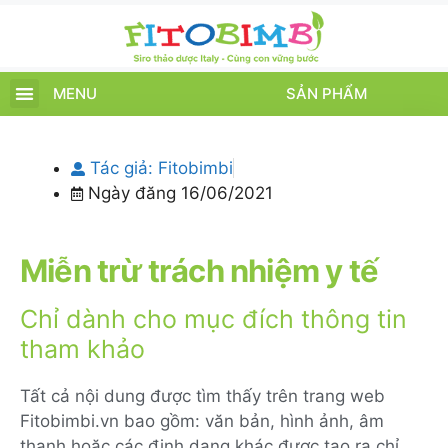
MENU
SẢN PHẨM
TRANG CHỦ
SẢN PHẨM
CHĂM SÓC TRẺ
TIN TỨC – SỰ KIỆN
GIỚI THIỆU
ĐIỂM BÁN
TÍCH ĐIỂM
Tác giả:
Fitobimbi
Ngày đăng
16/06/2021
Miễn trừ trách nhiệm y tế
Chỉ dành cho mục đích thông tin
tham khảo
Tất cả nội dung được tìm thấy trên trang web
Fitobimbi.vn bao gồm: văn bản, hình ảnh, âm
thanh hoặc các định dạng khác được tạo ra chỉ