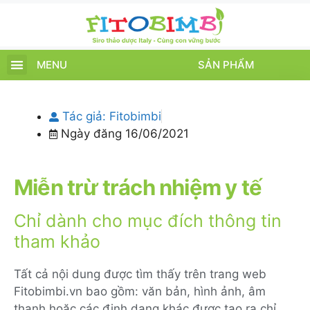
MENU
SẢN PHẨM
TRANG CHỦ
SẢN PHẨM
CHĂM SÓC TRẺ
TIN TỨC – SỰ KIỆN
GIỚI THIỆU
ĐIỂM BÁN
TÍCH ĐIỂM
Tác giả:
Fitobimbi
Ngày đăng
16/06/2021
Miễn trừ trách nhiệm y tế
Chỉ dành cho mục đích thông tin
tham khảo
Tất cả nội dung được tìm thấy trên trang web
Fitobimbi.vn bao gồm: văn bản, hình ảnh, âm
thanh hoặc các định dạng khác được tạo ra chỉ