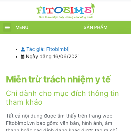
MENU
SẢN PHẨM
TRANG CHỦ
SẢN PHẨM
CHĂM SÓC TRẺ
TIN TỨC – SỰ KIỆN
GIỚI THIỆU
ĐIỂM BÁN
TÍCH ĐIỂM
Tác giả:
Fitobimbi
Ngày đăng
16/06/2021
Miễn trừ trách nhiệm y tế
Chỉ dành cho mục đích thông tin
tham khảo
Tất cả nội dung được tìm thấy trên trang web
Fitobimbi.vn bao gồm: văn bản, hình ảnh, âm
thanh hoặc các định dạng khác được tạo ra chỉ