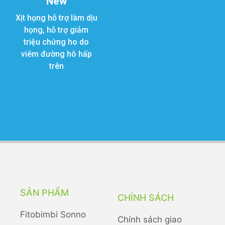
New
Xịt họng hỗ trợ làm dịu
họng, hỗ trợ giảm
triệu chứng ho do
viêm đường hô hấp
trên
SẢN PHẨM
CHÍNH SÁCH
Fitobimbi Sonno
Chính sách giao