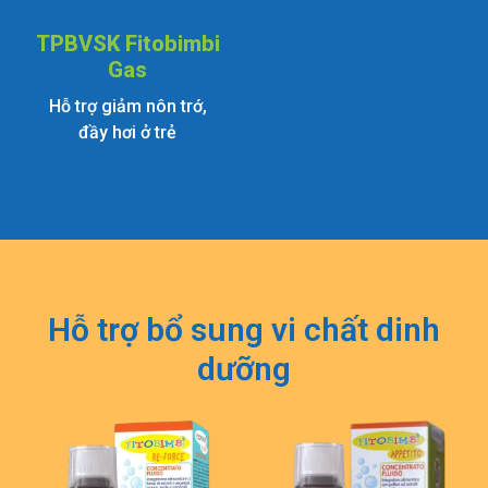
TPBVSK Fitobimbi
Gas
Hỗ trợ giảm nôn trớ,
đầy hơi ở trẻ
Hỗ trợ bổ sung vi chất dinh
dưỡng