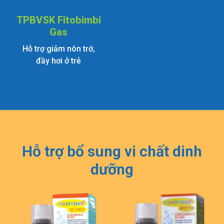
TPBVSK Fitobimbi
Gas
Hỗ trợ giảm nôn trớ,
đầy hơi ở trẻ
Hỗ trợ bổ sung vi chất dinh
dưỡng