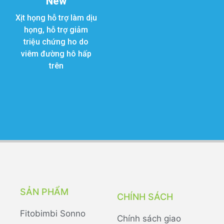
New
Xịt họng hỗ trợ làm dịu
họng, hỗ trợ giảm
triệu chứng ho do
viêm đường hô hấp
trên
SẢN PHẨM
CHÍNH SÁCH
Fitobimbi Sonno
Chính sách giao