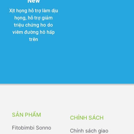
New
Xịt họng hỗ trợ làm dịu
họng, hỗ trợ giảm
triệu chứng ho do
viêm đường hô hấp
trên
SẢN PHẨM
CHÍNH SÁCH
Fitobimbi Sonno
Chính sách giao