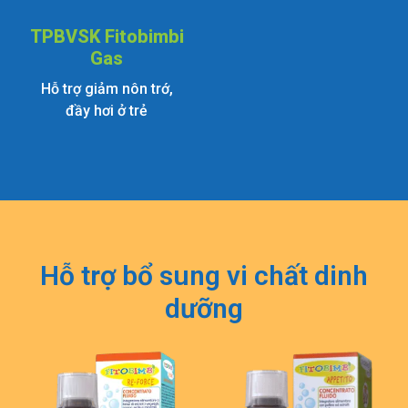
TPBVSK Fitobimbi
Gas
Hỗ trợ giảm nôn trớ,
đầy hơi ở trẻ
Hỗ trợ bổ sung vi chất dinh
dưỡng