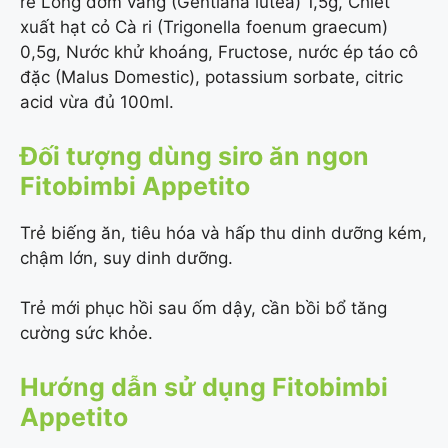
rễ Long đởm vàng (Gentiana lutea) 1,5g, Chiết
xuất hạt cỏ Cà ri (Trigonella foenum graecum)
0,5g, Nước khử khoáng, Fructose, nước ép táo cô
đặc (Malus Domestic), potassium sorbate, citric
acid vừa đủ 100ml.
Đối tượng dùng siro ăn ngon
Fitobimbi Appetito
Trẻ biếng ăn, tiêu hóa và hấp thu dinh dưỡng kém,
chậm lớn, suy dinh dưỡng.
Trẻ mới phục hồi sau ốm dậy, cần bồi bổ tăng
cường sức khỏe.
Hướng dẫn sử dụng Fitobimbi
Appetito