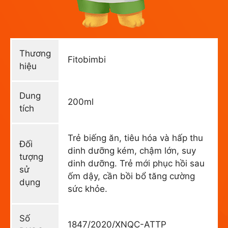
Thương
Fitobimbi
hiệu
Dung
200ml
tích
Trẻ biếng ăn, tiêu hóa và hấp thu
Đối
dinh dưỡng kém, chậm lớn, suy
tượng
dinh dưỡng. Trẻ mới phục hồi sau
sử
ốm dậy, cần bồi bổ tăng cường
dụng
sức khỏe.
Số
1847/2020/XNQC-ATTP