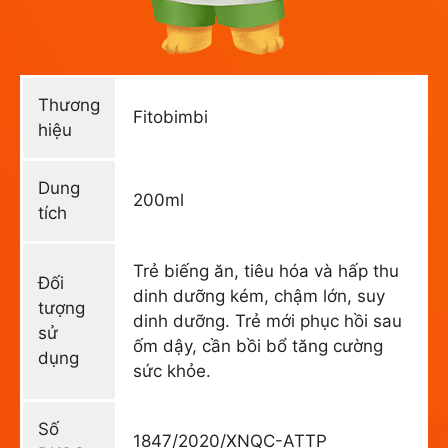
Thương
Fitobimbi
hiệu
Dung
200ml
tích
Trẻ biếng ăn, tiêu hóa và hấp thu
Đối
dinh dưỡng kém, chậm lớn, suy
tượng
dinh dưỡng. Trẻ mới phục hồi sau
sử
ốm dậy, cần bồi bổ tăng cường
dụng
sức khỏe.
Số
1847/2020/XNQC-ATTP