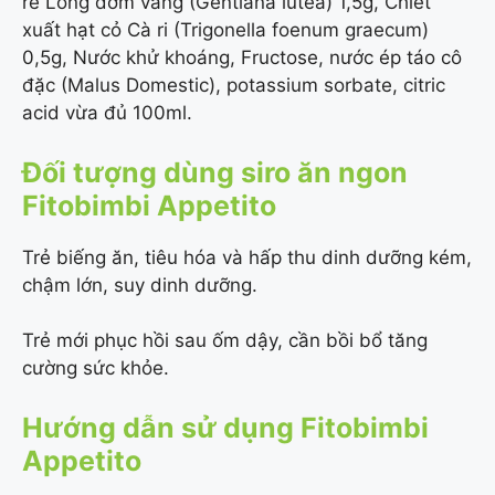
rễ Long đởm vàng (Gentiana lutea) 1,5g, Chiết
xuất hạt cỏ Cà ri (Trigonella foenum graecum)
0,5g, Nước khử khoáng, Fructose, nước ép táo cô
đặc (Malus Domestic), potassium sorbate, citric
acid vừa đủ 100ml.
Đối tượng dùng siro ăn ngon
Fitobimbi Appetito
Trẻ biếng ăn, tiêu hóa và hấp thu dinh dưỡng kém,
chậm lớn, suy dinh dưỡng.
Trẻ mới phục hồi sau ốm dậy, cần bồi bổ tăng
cường sức khỏe.
Hướng dẫn sử dụng Fitobimbi
Appetito