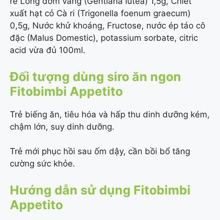
rễ Long đởm vàng (Gentiana lutea) 1,5g, Chiết
xuất hạt cỏ Cà ri (Trigonella foenum graecum)
0,5g, Nước khử khoáng, Fructose, nước ép táo cô
đặc (Malus Domestic), potassium sorbate, citric
acid vừa đủ 100ml.
Đối tượng dùng siro ăn ngon
Fitobimbi Appetito
Trẻ biếng ăn, tiêu hóa và hấp thu dinh dưỡng kém,
chậm lớn, suy dinh dưỡng.
Trẻ mới phục hồi sau ốm dậy, cần bồi bổ tăng
cường sức khỏe.
Hướng dẫn sử dụng Fitobimbi
Appetito