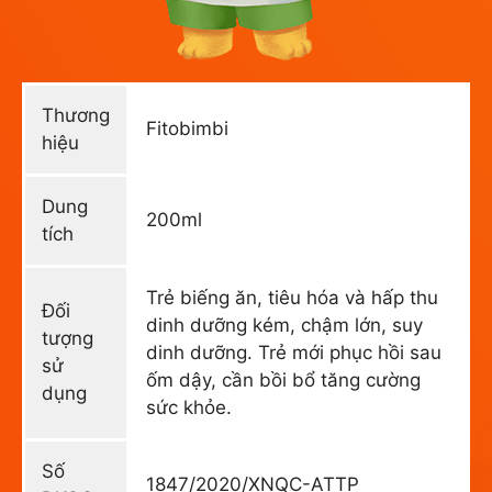
Thương
Fitobimbi
hiệu
Dung
200ml
tích
Trẻ biếng ăn, tiêu hóa và hấp thu
Đối
dinh dưỡng kém, chậm lớn, suy
tượng
dinh dưỡng. Trẻ mới phục hồi sau
sử
ốm dậy, cần bồi bổ tăng cường
dụng
sức khỏe.
Số
1847/2020/XNQC-ATTP