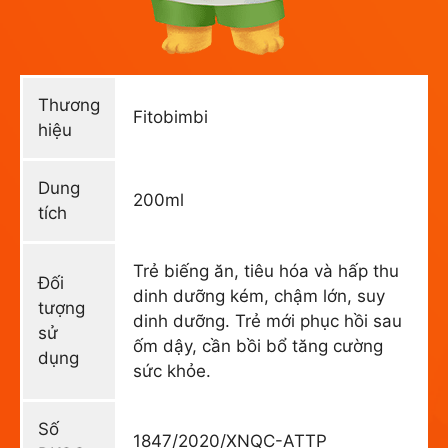
Thương
Fitobimbi
hiệu
Dung
200ml
tích
Trẻ biếng ăn, tiêu hóa và hấp thu
Đối
dinh dưỡng kém, chậm lớn, suy
tượng
dinh dưỡng. Trẻ mới phục hồi sau
sử
ốm dậy, cần bồi bổ tăng cường
dụng
sức khỏe.
Số
1847/2020/XNQC-ATTP