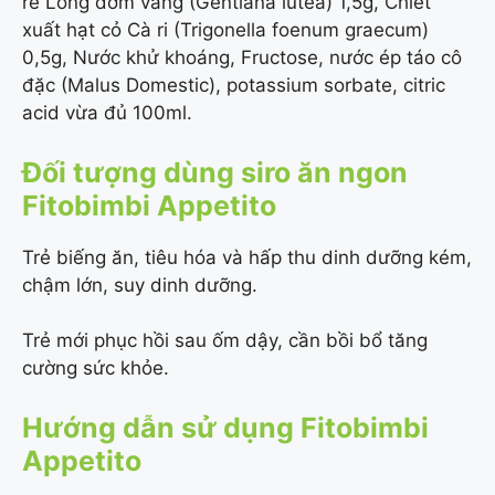
rễ Long đởm vàng (Gentiana lutea) 1,5g, Chiết
xuất hạt cỏ Cà ri (Trigonella foenum graecum)
0,5g, Nước khử khoáng, Fructose, nước ép táo cô
đặc (Malus Domestic), potassium sorbate, citric
acid vừa đủ 100ml.
Đối tượng dùng siro ăn ngon
Fitobimbi Appetito
Trẻ biếng ăn, tiêu hóa và hấp thu dinh dưỡng kém,
chậm lớn, suy dinh dưỡng.
Trẻ mới phục hồi sau ốm dậy, cần bồi bổ tăng
cường sức khỏe.
Hướng dẫn sử dụng Fitobimbi
Appetito