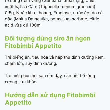
rễ Long đởm vàng (Gentiana lutea) 1,5g, Chiết
xuất hạt cỏ Cà ri (Trigonella foenum graecum)
0,5g, Nước khử khoáng, Fructose, nước ép táo cô
đặc (Malus Domestic), potassium sorbate, citric
acid vừa đủ 100ml.
Đối tượng dùng siro ăn ngon
Fitobimbi Appetito
Trẻ biếng ăn, tiêu hóa và hấp thu dinh dưỡng kém,
chậm lớn, suy dinh dưỡng.
Trẻ mới phục hồi sau ốm dậy, cần bồi bổ tăng
cường sức khỏe.
Hướng dẫn sử dụng Fitobimbi
Appetito