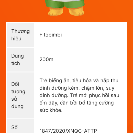
Thương
Fitobimbi
hiệu
Dung
200ml
tích
Trẻ biếng ăn, tiêu hóa và hấp thu
Đối
dinh dưỡng kém, chậm lớn, suy
tượng
dinh dưỡng. Trẻ mới phục hồi sau
sử
ốm dậy, cần bồi bổ tăng cường
dụng
sức khỏe.
Số
1847/2020/XNQC-ATTP