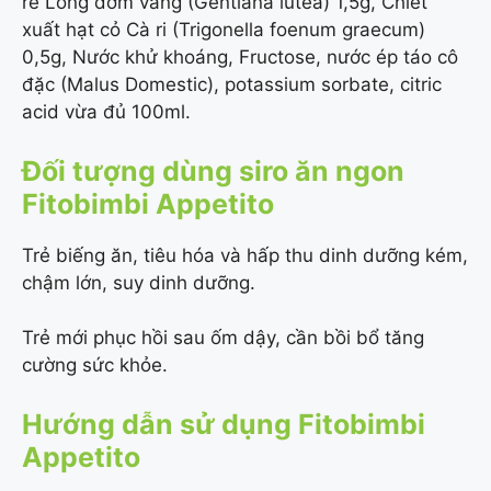
rễ Long đởm vàng (Gentiana lutea) 1,5g, Chiết
xuất hạt cỏ Cà ri (Trigonella foenum graecum)
0,5g, Nước khử khoáng, Fructose, nước ép táo cô
đặc (Malus Domestic), potassium sorbate, citric
acid vừa đủ 100ml.
Đối tượng dùng siro ăn ngon
Fitobimbi Appetito
Trẻ biếng ăn, tiêu hóa và hấp thu dinh dưỡng kém,
chậm lớn, suy dinh dưỡng.
Trẻ mới phục hồi sau ốm dậy, cần bồi bổ tăng
cường sức khỏe.
Hướng dẫn sử dụng Fitobimbi
Appetito