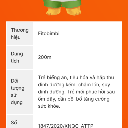
Thương
Fitobimbi
hiệu
Dung
200ml
tích
Trẻ biếng ăn, tiêu hóa và hấp thu
Đối
dinh dưỡng kém, chậm lớn, suy
tượng
dinh dưỡng. Trẻ mới phục hồi sau
sử
ốm dậy, cần bồi bổ tăng cường
dụng
sức khỏe.
Số
1847/2020/XNQC-ATTP