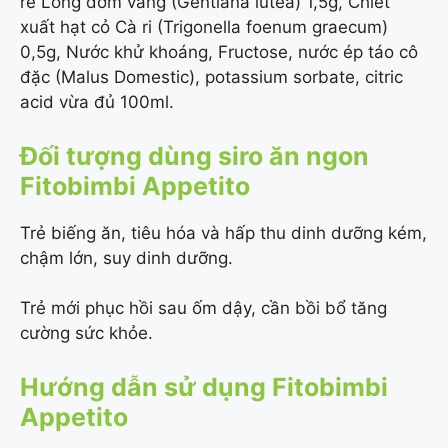
rễ Long đởm vàng (Gentiana lutea) 1,5g, Chiết
xuất hạt cỏ Cà ri (Trigonella foenum graecum)
0,5g, Nước khử khoáng, Fructose, nước ép táo cô
đặc (Malus Domestic), potassium sorbate, citric
acid vừa đủ 100ml.
Đối tượng dùng siro ăn ngon
Fitobimbi Appetito
Trẻ biếng ăn, tiêu hóa và hấp thu dinh dưỡng kém,
chậm lớn, suy dinh dưỡng.
Trẻ mới phục hồi sau ốm dậy, cần bồi bổ tăng
cường sức khỏe.
Hướng dẫn sử dụng Fitobimbi
Appetito