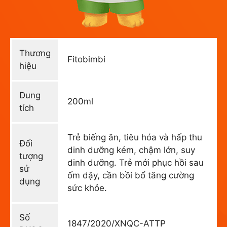
Thương
Fitobimbi
hiệu
Dung
200ml
tích
Trẻ biếng ăn, tiêu hóa và hấp thu
Đối
dinh dưỡng kém, chậm lớn, suy
tượng
dinh dưỡng. Trẻ mới phục hồi sau
sử
ốm dậy, cần bồi bổ tăng cường
dụng
sức khỏe.
Số
1847/2020/XNQC-ATTP