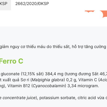
ĐKSP
2662/2020/ĐKSP
 giảm nguy cơ thiếu máu do thiếu sắt, hỗ trợ tăng cườn
Ferro C
t gluconate (
12,15%
sắt) 384,4 mg (tương đương Sắt 46,
xuất quả Sơ ri (
Malpighia glabra
) 0,2 g, Vitamin C (
Aci
), Vitamin B12 (
Cyanocobalamin
) 3,34 microgram.
e concentrate juice
), potassium sorbate, citric acid vừa