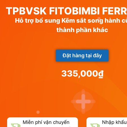
TPBVSK FITOBIMBI FER
Hỗ trợ bổ sung Kẽm sắt song hành c
thành phần khác
Đặt hàng tại đây
335,000
₫
Miễn phí vận chuyển
Nhập khẩu