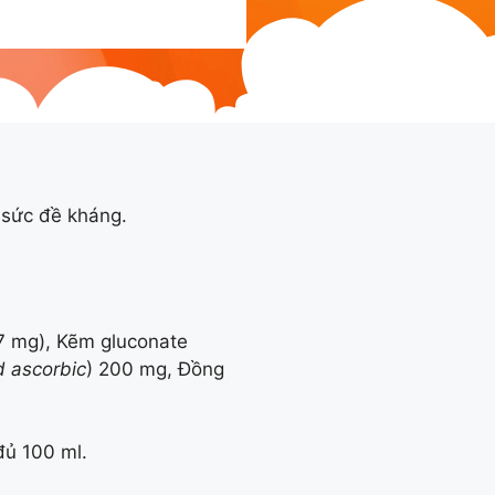
g sức đề kháng.
7 mg), Kẽm gluconate
d ascorbic
) 200 mg, Đồng
 đủ 100 ml.