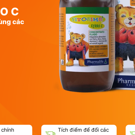
RO C
ùng các
 chính
Tích điểm để đổi các