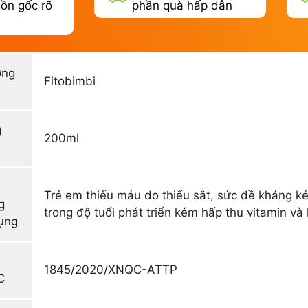
ồn gốc rõ
phần quà hấp dẫn
ơng
Fitobimbi
g
200ml
Trẻ em thiếu máu do thiếu sắt, sức đề kháng ké
g
trong độ tuổi phát triển kém hấp thu vitamin và
ụng
1845/2020/XNQC-ATTP
C