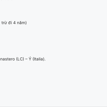
 trừ đi 4 năm)
tero (LC) – Ý (Italia).