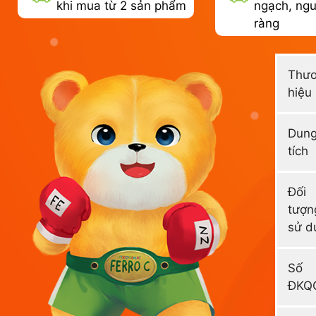
khi mua từ 2 sản phẩm
ngạch, ngu
ràng
Thư
hiệu
Dun
tích
Đối
tượn
sử d
Số
ĐKQ