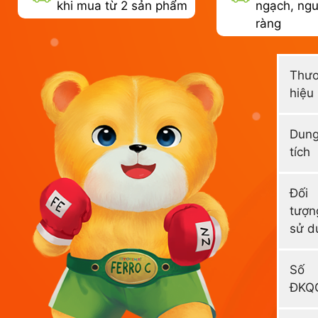
khi mua từ 2 sản phẩm
ngạch, ngu
ràng
Thư
hiệu
Dun
tích
Đối
tượn
sử d
Số
ĐKQ