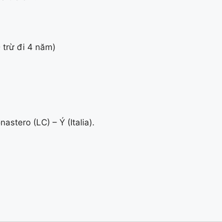
 trừ đi 4 năm)
tero (LC) – Ý (Italia).