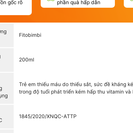
ồn gốc rõ
phần quà hấp dẫn
ơng
Fitobimbi
g
200ml
Trẻ em thiếu máu do thiếu sắt, sức đề kháng ké
g
trong độ tuổi phát triển kém hấp thu vitamin và
ụng
1845/2020/XNQC-ATTP
C