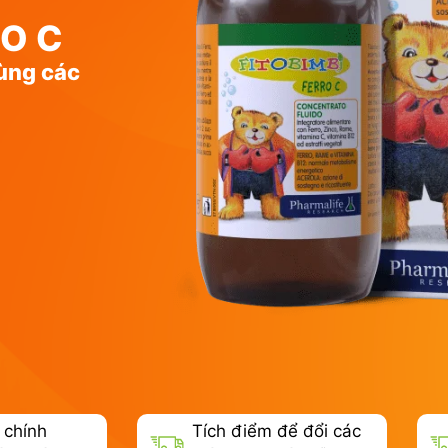
RO C
ùng các
 chính
Tích điểm để đổi các