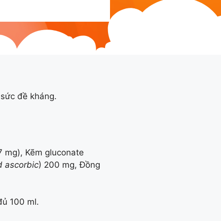
g sức đề kháng.
7 mg), Kẽm gluconate
d ascorbic
) 200 mg, Đồng
 đủ 100 ml.