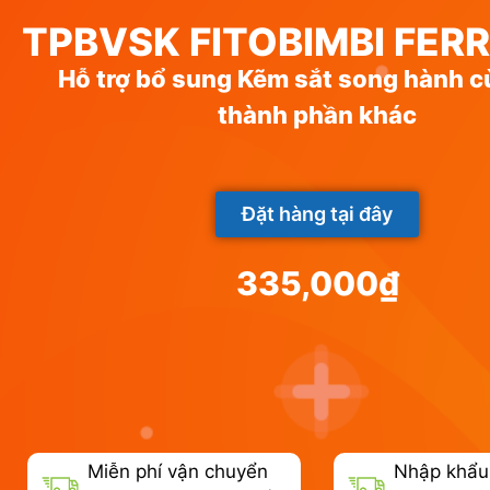
TPBVSK FITOBIMBI FER
Hỗ trợ bổ sung Kẽm sắt song hành c
thành phần khác
Đặt hàng tại đây
335,000
₫
Miễn phí vận chuyển
Nhập khẩu