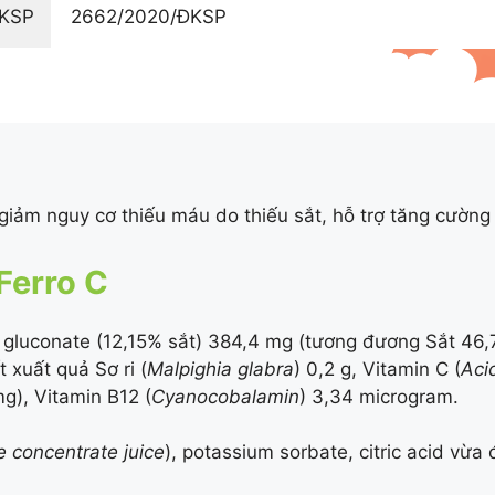
ĐKSP
2662/2020/ĐKSP
 giảm nguy cơ thiếu máu do thiếu sắt, hỗ trợ tăng cườn
Ferro C
t gluconate (
12,15%
sắt) 384,4 mg (tương đương Sắt 46,
xuất quả Sơ ri (
Malpighia glabra
) 0,2 g, Vitamin C (
Aci
), Vitamin B12 (
Cyanocobalamin
) 3,34 microgram.
e concentrate juice
), potassium sorbate, citric acid vừa