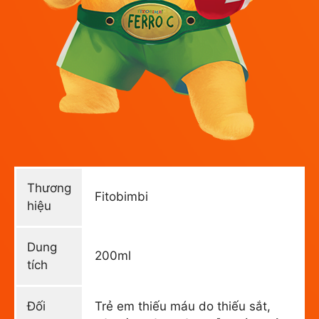
Thương
Fitobimbi
hiệu
Dung
200ml
tích
Đối
Trẻ em thiếu máu do thiếu sắt,