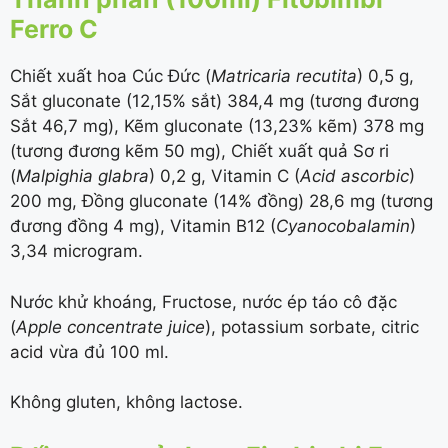
Ferro C
Chiết xuất hoa Cúc Đức (
Matricaria recutita
) 0,5 g,
Sắt gluconate (
12,15%
sắt) 384,4 mg (tương đương
Sắt 46,7 mg), Kẽm gluconate (
13,23%
kẽm) 378 mg
(tương đương kẽm 50 mg), Chiết xuất quả Sơ ri
(
Malpighia glabra
) 0,2 g, Vitamin C (
Acid ascorbic
)
200 mg, Đồng gluconate (
14%
đồng) 28,6 mg (tương
đương đồng 4 mg), Vitamin B12 (
Cyanocobalamin
)
3,34 microgram.
Nước khử khoáng, Fructose, nước ép táo cô đặc
(
Apple concentrate juice
), potassium sorbate, citric
acid vừa đủ 100 ml.
Không gluten, không lactose.