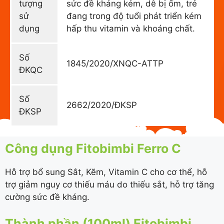
tượng
sức đề kháng kém, dễ bị ốm, trẻ
sử
đang trong độ tuổi phát triển kém
dụng
hấp thu vitamin và khoáng chất.
Số
1845/2020/XNQC-ATTP
ĐKQC
Số
2662/2020/ĐKSP
ĐKSP
Công dụng Fitobimbi Ferro C
Hỗ trợ bổ sung Sắt, Kẽm, Vitamin C cho cơ thể, hỗ
trợ giảm nguy cơ thiếu máu do thiếu sắt, hỗ trợ tăng
cường sức đề kháng.
Thành phần (100ml) Fitobimbi