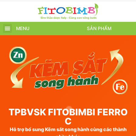
MENU
SẢN PHẨM
TRANG CHỦ
SẢN PHẨM
CHĂM SÓC TRẺ
TIN TỨC – SỰ KIỆN
GIỚI THIỆU
ĐIỂM BÁN
TÍCH ĐIỂM
TPBVSK FITOBIMBI FERRO
C
Hỗ trợ bổ sung Kẽm sắt song hành cùng các thành