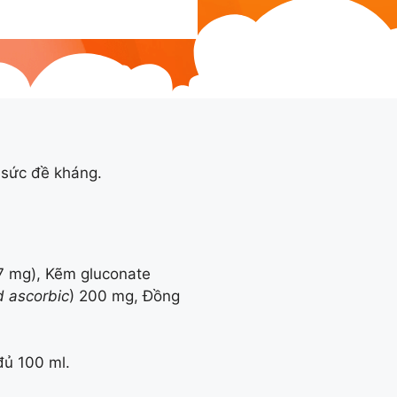
g sức đề kháng.
7 mg), Kẽm gluconate
d ascorbic
) 200 mg, Đồng
 đủ 100 ml.