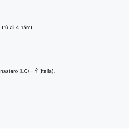
 trừ đi 4 năm)
tero (LC) – Ý (Italia).