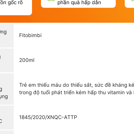
ồn gốc rõ
phần quà hấp dẫn
ơng
Fitobimbi
g
200ml
Trẻ em thiếu máu do thiếu sắt, sức đề kháng ké
g
trong độ tuổi phát triển kém hấp thu vitamin và
ụng
1845/2020/XNQC-ATTP
C