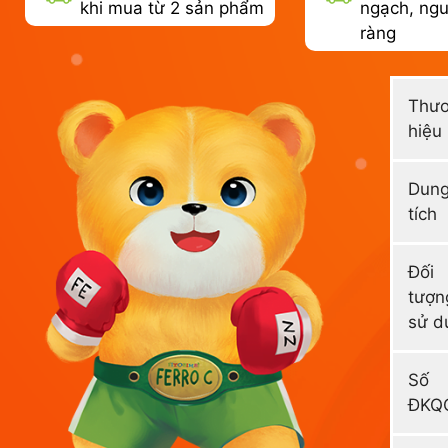
khi mua từ 2 sản phẩm
ngạch, ngu
ràng
Thư
hiệu
Dun
tích
Đối
tượn
sử d
Số
ĐKQ