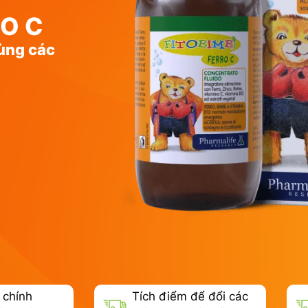
RO C
ùng các
 chính
Tích điểm để đổi các