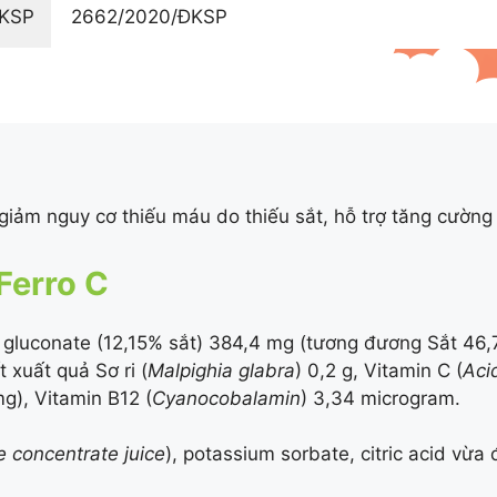
ĐKSP
2662/2020/ĐKSP
 giảm nguy cơ thiếu máu do thiếu sắt, hỗ trợ tăng cườn
Ferro C
t gluconate (
12,15%
sắt) 384,4 mg (tương đương Sắt 46,
xuất quả Sơ ri (
Malpighia glabra
) 0,2 g, Vitamin C (
Aci
), Vitamin B12 (
Cyanocobalamin
) 3,34 microgram.
e concentrate juice
), potassium sorbate, citric acid vừa