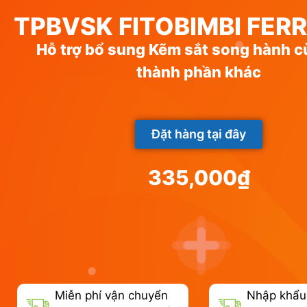
TPBVSK FITOBIMBI FER
Hỗ trợ bổ sung Kẽm sắt song hành c
thành phần khác
Đặt hàng tại đây
335,000
₫
Miễn phí vận chuyển
Nhập khẩu