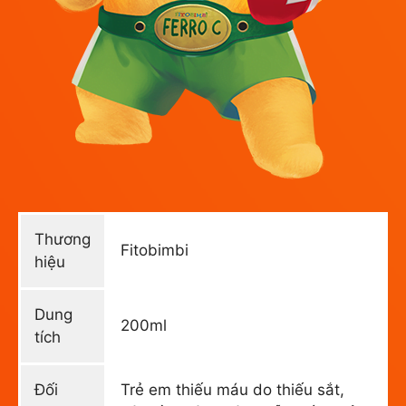
Thương
Fitobimbi
hiệu
Dung
200ml
tích
Đối
Trẻ em thiếu máu do thiếu sắt,