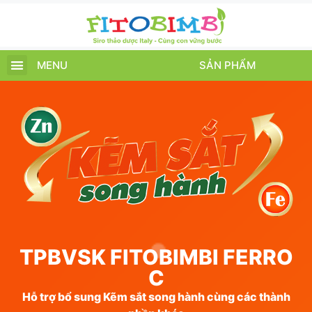
MENU
SẢN PHẨM
TRANG CHỦ
SẢN PHẨM
CHĂM SÓC TRẺ
TIN TỨC – SỰ KIỆN
GIỚI THIỆU
ĐIỂM BÁN
TÍCH ĐIỂM
TPBVSK FITOBIMBI FERRO
C
Hỗ trợ bổ sung Kẽm sắt song hành cùng các thành