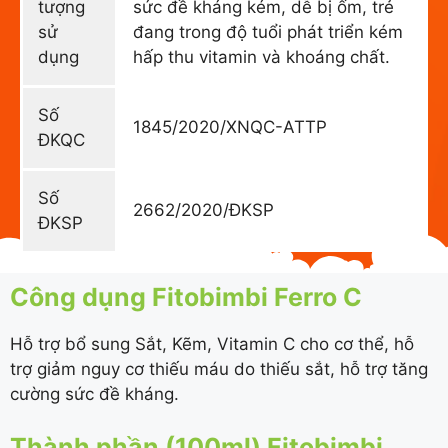
tượng
sức đề kháng kém, dễ bị ốm, trẻ
sử
đang trong độ tuổi phát triển kém
dụng
hấp thu vitamin và khoáng chất.
Số
1845/2020/XNQC-ATTP
ĐKQC
Số
2662/2020/ĐKSP
ĐKSP
Công dụng Fitobimbi Ferro C
Hỗ trợ bổ sung Sắt, Kẽm, Vitamin C cho cơ thể, hỗ
trợ giảm nguy cơ thiếu máu do thiếu sắt, hỗ trợ tăng
cường sức đề kháng.
Thành phần (100ml) Fitobimbi