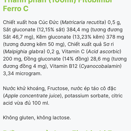
Ferro C
Chiết xuất hoa Cúc Đức (
Matricaria recutita
) 0,5 g,
Sắt gluconate (
12,15%
sắt) 384,4 mg (tương đương
Sắt 46,7 mg), Kẽm gluconate (
13,23%
kẽm) 378 mg
(tương đương kẽm 50 mg), Chiết xuất quả Sơ ri
(
Malpighia glabra
) 0,2 g, Vitamin C (
Acid ascorbic
)
200 mg, Đồng gluconate (
14%
đồng) 28,6 mg (tương
đương đồng 4 mg), Vitamin B12 (
Cyanocobalamin
)
3,34 microgram.
Nước khử khoáng, Fructose, nước ép táo cô đặc
(
Apple concentrate juice
), potassium sorbate, citric
acid vừa đủ 100 ml.
Không gluten, không lactose.