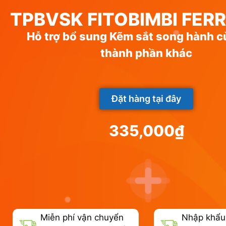
TPBVSK FITOBIMBI FER
Hỗ trợ bổ sung Kẽm sắt song hành c
thành phần khác
Đặt hàng tại đây
335,000
₫
Miễn phí vận chuyển
Nhập khẩu