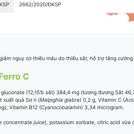
ĐKSP
2662/2020/ĐKSP
 giảm nguy cơ thiếu máu do thiếu sắt, hỗ trợ tăng cườn
Ferro C
t gluconate (
12,15%
sắt) 384,4 mg (tương đương Sắt 46,
xuất quả Sơ ri (
Malpighia glabra
) 0,2 g, Vitamin C (
Aci
), Vitamin B12 (
Cyanocobalamin
) 3,34 microgram.
e concentrate juice
), potassium sorbate, citric acid vừa