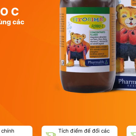
RO C
ùng các
 chính
Tích điểm để đổi các