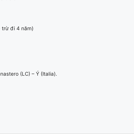
 trừ đi 4 năm)
tero (LC) – Ý (Italia).