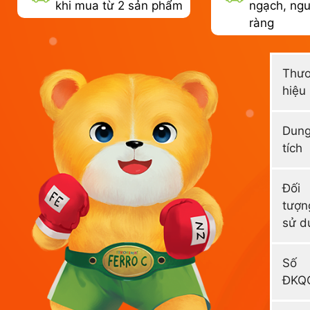
khi mua từ 2 sản phẩm
ngạch, ngu
ràng
Thư
hiệu
Dun
tích
Đối
tượn
sử d
Số
ĐKQ