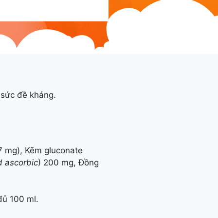
g sức đề kháng.
7 mg), Kẽm gluconate
d ascorbic
) 200 mg, Đồng
 đủ 100 ml.