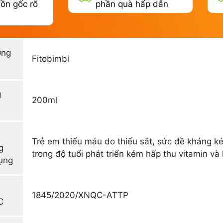
ồn gốc rõ
phần quà hấp dẫn
ơng
Fitobimbi
g
200ml
Trẻ em thiếu máu do thiếu sắt, sức đề kháng ké
g
trong độ tuổi phát triển kém hấp thu vitamin và
ụng
1845/2020/XNQC-ATTP
C