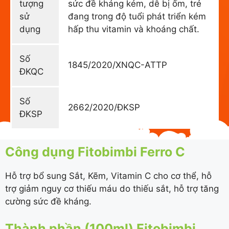
tượng
sức đề kháng kém, dễ bị ốm, trẻ
sử
đang trong độ tuổi phát triển kém
dụng
hấp thu vitamin và khoáng chất.
Số
1845/2020/XNQC-ATTP
ĐKQC
Số
2662/2020/ĐKSP
ĐKSP
Công dụng Fitobimbi Ferro C
Hỗ trợ bổ sung Sắt, Kẽm, Vitamin C cho cơ thể, hỗ
trợ giảm nguy cơ thiếu máu do thiếu sắt, hỗ trợ tăng
cường sức đề kháng.
Thành phần (100ml) Fitobimbi