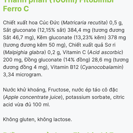
Ferro C
Chiết xuất hoa Cúc Đức (
Matricaria recutita
) 0,5 g,
Sắt gluconate (
12,15%
sắt) 384,4 mg (tương đương
Sắt 46,7 mg), Kẽm gluconate (
13,23%
kẽm) 378 mg
(tương đương kẽm 50 mg), Chiết xuất quả Sơ ri
(
Malpighia glabra
) 0,2 g, Vitamin C (
Acid ascorbic
)
200 mg, Đồng gluconate (
14%
đồng) 28,6 mg (tương
đương đồng 4 mg), Vitamin B12 (
Cyanocobalamin
)
3,34 microgram.
Nước khử khoáng, Fructose, nước ép táo cô đặc
(
Apple concentrate juice
), potassium sorbate, citric
acid vừa đủ 100 ml.
Không gluten, không lactose.