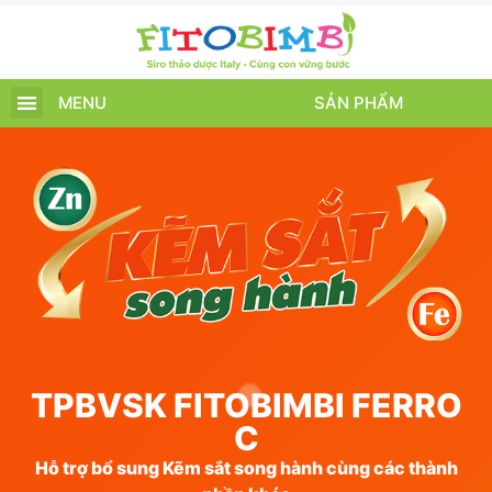
MENU
SẢN PHẨM
TRANG CHỦ
SẢN PHẨM
CHĂM SÓC TRẺ
TIN TỨC – SỰ KIỆN
GIỚI THIỆU
ĐIỂM BÁN
TÍCH ĐIỂM
TPBVSK FITOBIMBI FERRO
C
Hỗ trợ bổ sung Kẽm sắt song hành cùng các thành