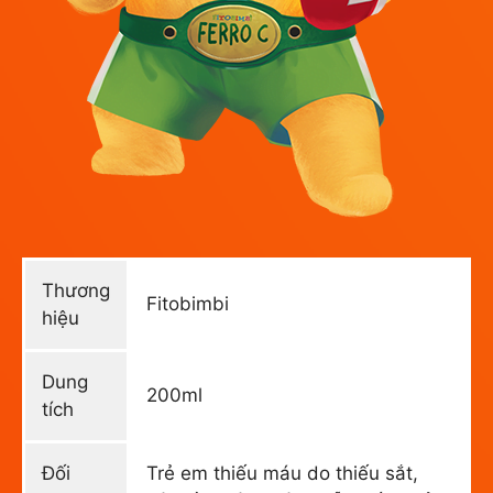
Thương
Fitobimbi
hiệu
Dung
200ml
tích
Đối
Trẻ em thiếu máu do thiếu sắt,