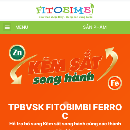
MENU
SẢN PHẨM
TRANG CHỦ
SẢN PHẨM
CHĂM SÓC TRẺ
TIN TỨC – SỰ KIỆN
GIỚI THIỆU
ĐIỂM BÁN
TÍCH ĐIỂM
TPBVSK FITOBIMBI FERRO
C
Hỗ trợ bổ sung Kẽm sắt song hành cùng các thành