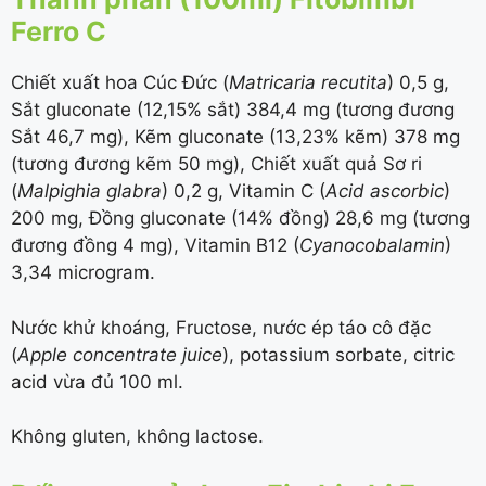
Ferro C
Chiết xuất hoa Cúc Đức (
Matricaria recutita
) 0,5 g,
Sắt gluconate (
12,15%
sắt) 384,4 mg (tương đương
Sắt 46,7 mg), Kẽm gluconate (
13,23%
kẽm) 378 mg
(tương đương kẽm 50 mg), Chiết xuất quả Sơ ri
(
Malpighia glabra
) 0,2 g, Vitamin C (
Acid ascorbic
)
200 mg, Đồng gluconate (
14%
đồng) 28,6 mg (tương
đương đồng 4 mg), Vitamin B12 (
Cyanocobalamin
)
3,34 microgram.
Nước khử khoáng, Fructose, nước ép táo cô đặc
(
Apple concentrate juice
), potassium sorbate, citric
acid vừa đủ 100 ml.
Không gluten, không lactose.