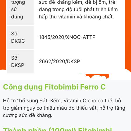
tượng
sức đề kháng kém, dễ bị ốm, trẻ
sử
đang trong độ tuổi phát triển kém
dụng
hấp thu vitamin và khoáng chất.
Số
1845/2020/XNQC-ATTP
ĐKQC
Số
2662/2020/ĐKSP
ĐKSP
Công dụng Fitobimbi Ferro C
Hỗ trợ bổ sung Sắt, Kẽm, Vitamin C cho cơ thể, hỗ
trợ giảm nguy cơ thiếu máu do thiếu sắt, hỗ trợ tăng
cường sức đề kháng.
Thành phần (100ml) Fitobimbi