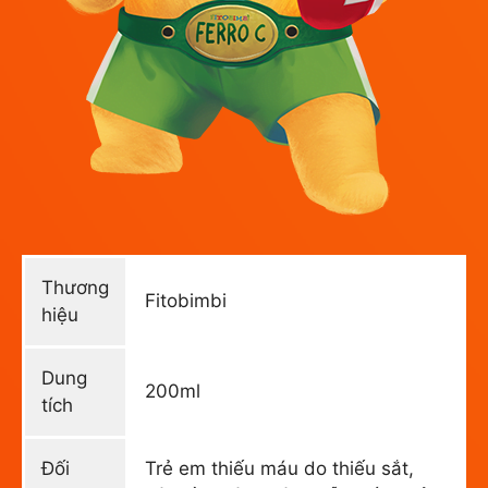
Thương
Fitobimbi
hiệu
Dung
200ml
tích
Đối
Trẻ em thiếu máu do thiếu sắt,