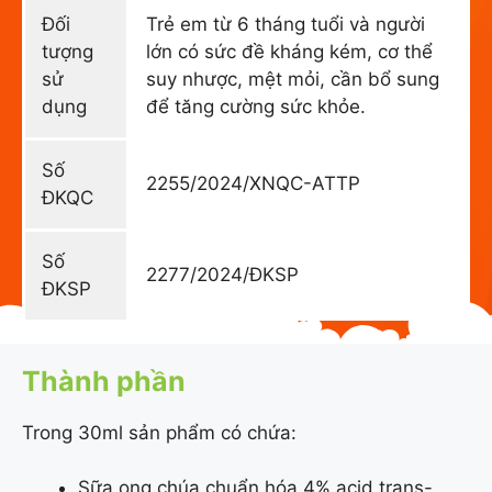
Đối
Trẻ em từ 6 tháng tuổi và người
tượng
lớn có sức đề kháng kém, cơ thể
sử
suy nhược, mệt mỏi, cần bổ sung
dụng
để tăng cường sức khỏe.
Số
2255/2024/XNQC-ATTP
ĐKQC
Số
2277/2024/ĐKSP
ĐKSP
Thành phần
Trong 30ml sản phẩm có chứa:
Sữa ong chúa chuẩn hóa 4% acid trans-