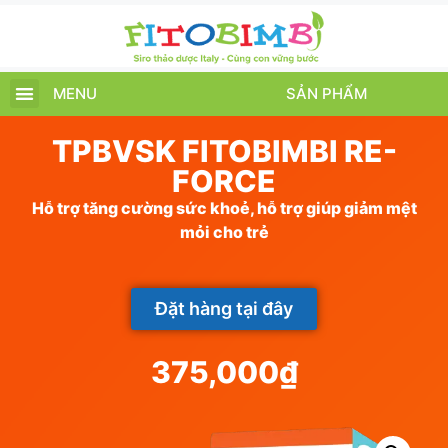
MENU
SẢN PHẨM
TRANG CHỦ
SẢN PHẨM
CHĂM SÓC TRẺ
TIN TỨC – SỰ KIỆN
GIỚI THIỆU
ĐIỂM BÁN
TÍCH ĐIỂM
TPBVSK FITOBIMBI RE-
FORCE
Hỗ trợ tăng cường sức khoẻ, hỗ trợ giúp giảm mệt
mỏi cho trẻ
Đặt hàng tại đây
375,000
₫