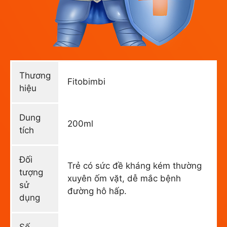
Thương
Fitobimbi
hiệu
Dung
200ml
tích
Đối
Trẻ có sức đề kháng kém thường
tượng
xuyên ốm vặt, dễ mắc bệnh
sử
đường hô hấp.
dụng