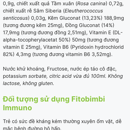
0,9g, chiết xuất quả Tầm xuân (
Rosa canina
) 0,72g,
chiết xuất rễ Sâm Siberia (
Eleutherococcus
senticosus
) 0,03g, Kẽm Gluconat (13,23%) 188,9mg
(tương đương kẽm 25mg), Đồng Gluconat (14%)
17,9mg (tương đương đồng 2,51mg), Vitamin E (DL-
alpha-tocopherylacetat 50%) 50mg (tương đương
vitamin E 25mg), Vitamin B6 (Pyridoxin hydrochlorid
82%) 4,3mg (tương đương vitamin B6 3,52mg).
Nước khử khoáng, Fructose, nước ép táo cô đặc,
potassium
sorbate, citric acid vừa đủ 100ml. Không
lactose, không gluten.
Đối tượng sử dụng Fitobimbi
Immuno
Trẻ có sức đề kháng kém thường xuyên ốm vặt, dễ
mắc bệnh đường hô hấp.