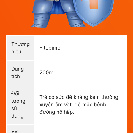
Thương
Fitobimbi
hiệu
Dung
200ml
tích
Đối
Trẻ có sức đề kháng kém thường
tượng
xuyên ốm vặt, dễ mắc bệnh
sử
đường hô hấp.
dụng