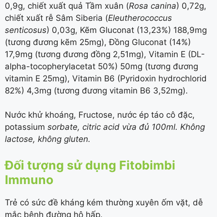
0,9g, chiết xuất quả Tầm xuân (
Rosa canina
) 0,72g,
chiết xuất rễ Sâm Siberia (
Eleutherococcus
senticosus
) 0,03g, Kẽm Gluconat (13,23%) 188,9mg
(tương đương kẽm 25mg), Đồng Gluconat (14%)
17,9mg (tương đương đồng 2,51mg), Vitamin E (DL-
alpha-tocopherylacetat 50%) 50mg (tương đương
vitamin E 25mg), Vitamin B6 (Pyridoxin hydrochlorid
82%) 4,3mg (tương đương vitamin B6 3,52mg).
Nước khử khoáng, Fructose, nước ép táo cô đặc,
potassium
sorbate, citric acid vừa đủ 100ml. Không
lactose, không gluten.
Đối tượng sử dụng Fitobimbi
Immuno
Trẻ có sức đề kháng kém thường xuyên ốm vặt, dễ
mắc bệnh đường hô hấp.