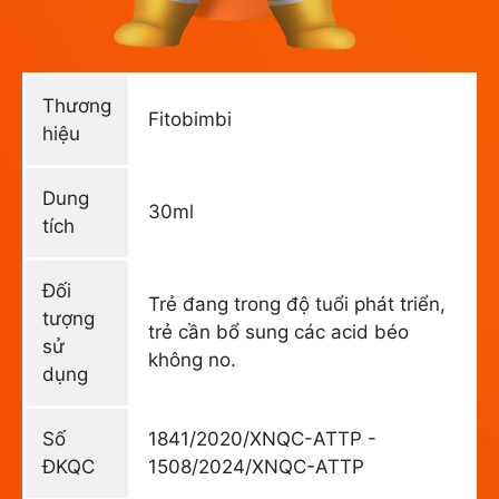
Thương
Fitobimbi
hiệu
Dung
30ml
tích
Đối
Trẻ đang trong độ tuổi phát triển,
tượng
trẻ cần bổ sung các acid béo
sử
không no.
dụng
Số
1841/2020/XNQC-ATTP -
ĐKQC
1508/2024/XNQC-ATTP