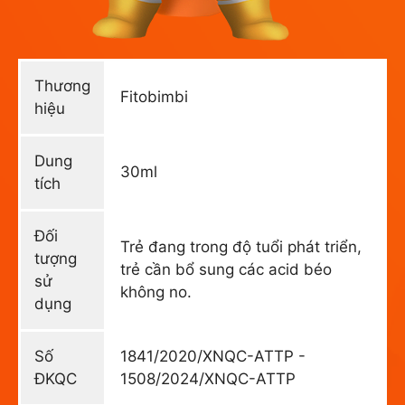
Thương
Fitobimbi
hiệu
Dung
30ml
tích
Đối
Trẻ đang trong độ tuổi phát triển,
tượng
trẻ cần bổ sung các acid béo
sử
không no.
dụng
Số
1841/2020/XNQC-ATTP -
ĐKQC
1508/2024/XNQC-ATTP