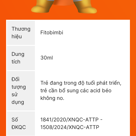
Thương
Fitobimbi
hiệu
Dung
30ml
tích
Đối
Trẻ đang trong độ tuổi phát triển,
tượng
trẻ cần bổ sung các acid béo
sử
không no.
dụng
Số
1841/2020/XNQC-ATTP -
ĐKQC
1508/2024/XNQC-ATTP