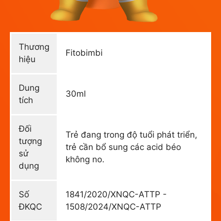
Thương
Fitobimbi
hiệu
Dung
30ml
tích
Đối
Trẻ đang trong độ tuổi phát triển,
tượng
trẻ cần bổ sung các acid béo
sử
không no.
dụng
Số
1841/2020/XNQC-ATTP -
ĐKQC
1508/2024/XNQC-ATTP