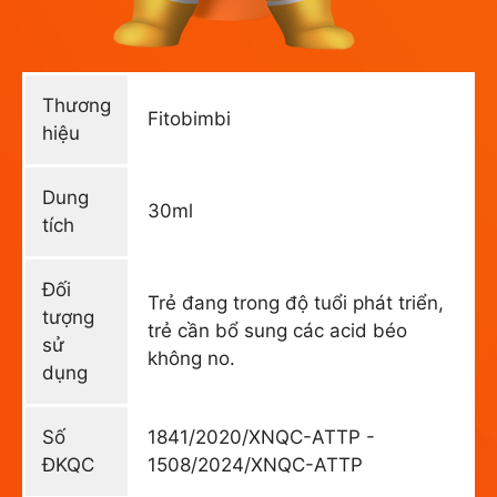
Thương
Fitobimbi
hiệu
Dung
30ml
tích
Đối
Trẻ đang trong độ tuổi phát triển,
tượng
trẻ cần bổ sung các acid béo
sử
không no.
dụng
Số
1841/2020/XNQC-ATTP -
ĐKQC
1508/2024/XNQC-ATTP