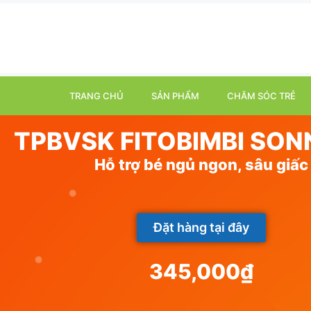
TRANG CHỦ
SẢN PHẨM
CHĂM SÓC TRẺ
TPBVSK FITOBIMBI SO
Hỗ trợ bé ngủ ngon, sâu giấc
Đặt hàng tại đây
345,000
₫