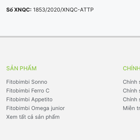
Số XNQC:
1853/2020/XNQC-ATTP
SẢN PHẨM
CHÍN
Fitobimbi Sonno
Chính 
Fitobimbi Ferro C
Chính 
Fitobimbi Appetito
Chính 
Fitobimbi Omega junior
Miễn t
Xem tất cả sản phẩm