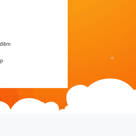
c đêm
TP