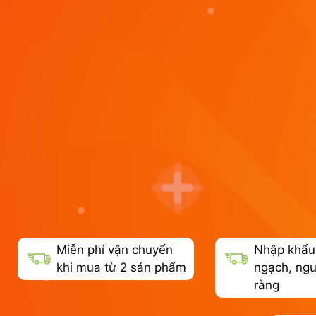
Miễn phí vận chuyển
Nhập khẩu
khi mua từ 2 sản phẩm
ngạch, ngu
ràng