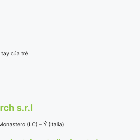
tay của trẻ.
ch s.r.l
nastero (LC) – Ý (Italia)