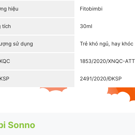
ng hiệu
Fitobimbi
 tích
30ml
tượng sử dụng
Trẻ khó ngủ, hay khó
ĐKQC
1853/2020/XNQC-AT
ĐKSP
2491/2020/ĐKSP
bi Sonno