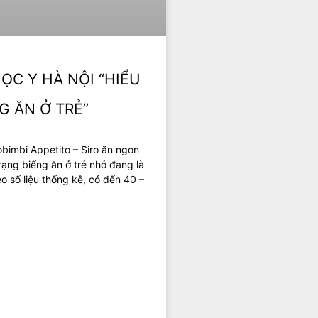
ỌC Y HÀ NỘI “HIỂU
G ĂN Ở TRẺ”
obimbi Appetito – Siro ăn ngon
rạng biếng ăn ở trẻ nhỏ đang là
o số liệu thống kê, có đến 40 –