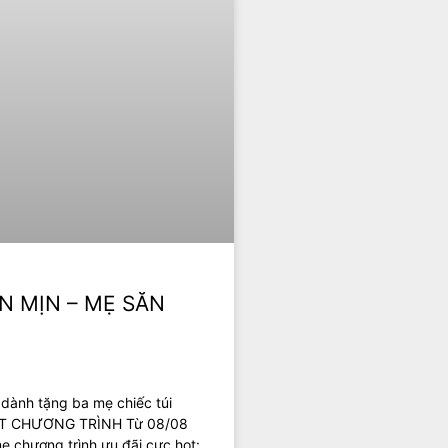
N MỊN – MẸ SĂN
dành tặng ba mẹ chiếc túi
 TIẾT CHƯƠNG TRÌNH Từ 08/08
ẹ chương trình ưu đãi cực hot: