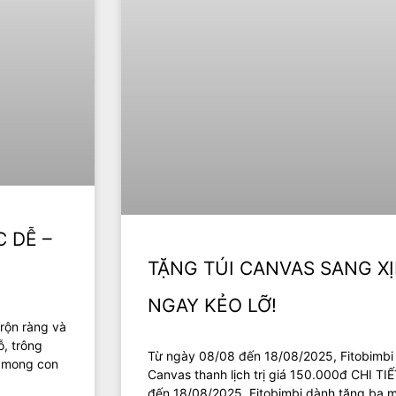
C DỄ –
TẶNG TÚI CANVAS SANG XỊ
NGAY KẺO LỠ!
 rộn ràng và
ỗ, trông
Từ ngày 08/08 đến 18/08/2025, Fitobimbi 
c mong con
Canvas thanh lịch trị giá 150.000đ CHI
đến 18/08/2025, Fitobimbi dành tặng ba m