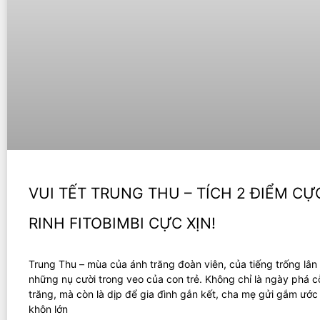
VUI TẾT TRUNG THU – TÍCH 2 ĐIỂM CỰ
RINH FITOBIMBI CỰC XỊN!
Trung Thu – mùa của ánh trăng đoàn viên, của tiếng trống lân
những nụ cười trong veo của con trẻ. Không chỉ là ngày phá c
trăng, mà còn là dịp để gia đình gắn kết, cha mẹ gửi gắm ướ
khôn lớn