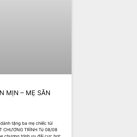
N MỊN – MẸ SĂN
dành tặng ba mẹ chiếc túi
 TIẾT CHƯƠNG TRÌNH Từ 08/08
ẹ chương trình ưu đãi cực hot: