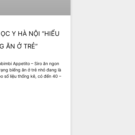
ỌC Y HÀ NỘI “HIỂU
G ĂN Ở TRẺ”
obimbi Appetito – Siro ăn ngon
rạng biếng ăn ở trẻ nhỏ đang là
o số liệu thống kê, có đến 40 –