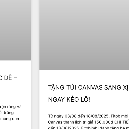
C DỄ –
TẶNG TÚI CANVAS SANG XỊ
NGAY KẺO LỠ!
 rộn ràng và
ỗ, trông
Từ ngày 08/08 đến 18/08/2025, Fitobimbi 
c mong con
Canvas thanh lịch trị giá 150.000đ CHI
đến 18/08/2025, Fitobimbi dành tặng ba m