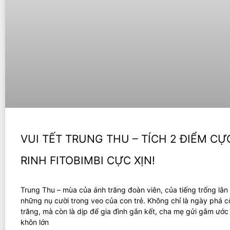
VUI TẾT TRUNG THU – TÍCH 2 ĐIỂM CỰ
RINH FITOBIMBI CỰC XỊN!
Trung Thu – mùa của ánh trăng đoàn viên, của tiếng trống lân
những nụ cười trong veo của con trẻ. Không chỉ là ngày phá c
trăng, mà còn là dịp để gia đình gắn kết, cha mẹ gửi gắm ướ
khôn lớn