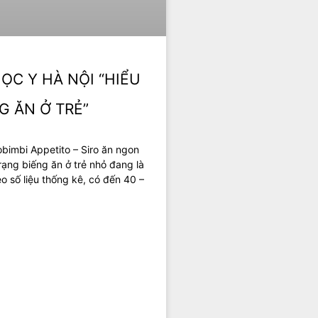
ỌC Y HÀ NỘI “HIỂU
G ĂN Ở TRẺ”
obimbi Appetito – Siro ăn ngon
rạng biếng ăn ở trẻ nhỏ đang là
o số liệu thống kê, có đến 40 –