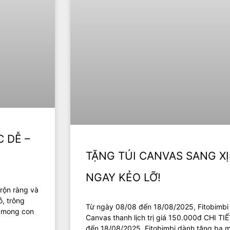
C DỄ –
TẶNG TÚI CANVAS SANG XỊ
NGAY KẺO LỠ!
 rộn ràng và
ỗ, trông
Từ ngày 08/08 đến 18/08/2025, Fitobimbi 
c mong con
Canvas thanh lịch trị giá 150.000đ CHI
đến 18/08/2025, Fitobimbi dành tặng ba m