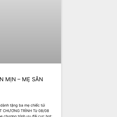
N MỊN – MẸ SĂN
dành tặng ba mẹ chiếc túi
 TIẾT CHƯƠNG TRÌNH Từ 08/08
ẹ chương trình ưu đãi cực hot: