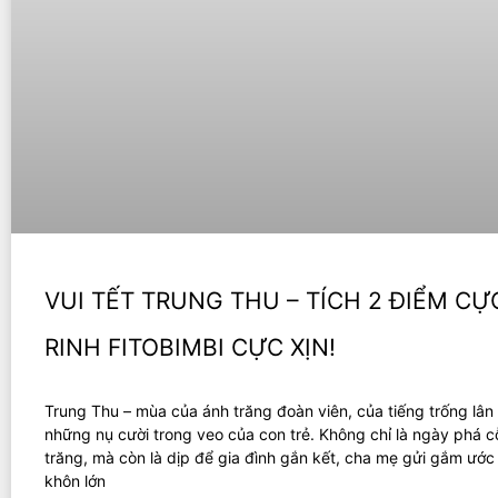
VUI TẾT TRUNG THU – TÍCH 2 ĐIỂM CỰ
RINH FITOBIMBI CỰC XỊN!
Trung Thu – mùa của ánh trăng đoàn viên, của tiếng trống lân
những nụ cười trong veo của con trẻ. Không chỉ là ngày phá c
trăng, mà còn là dịp để gia đình gắn kết, cha mẹ gửi gắm ướ
khôn lớn