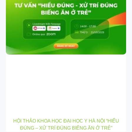
HỘI THẢO KHOA HỌC ĐẠI HỌC Y HÀ NỘI “HIỂU
ĐÚNG – XỬ TRÍ ĐÚNG BIẾNG ĂN Ở TRẺ”