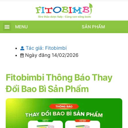
MENU
SẢN PHẨM
TRANG CHỦ
SẢN PHẨM
CHĂM SÓC TRẺ
TIN TỨC – SỰ KIỆN
GIỚI THIỆU
ĐIỂM BÁN
TÍCH ĐIỂM
Tác giả:
Fitobimbi
Ngày đăng
14/02/2026
Fitobimbi Thông Báo Thay
Đổi Bao Bì Sản Phẩm