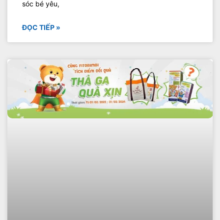
sóc bé yêu,
ĐỌC TIẾP »