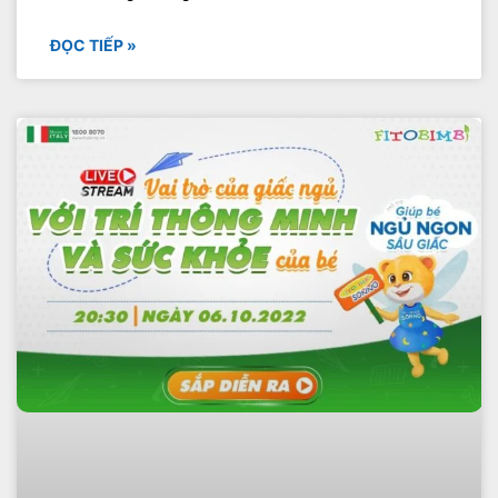
ĐỌC TIẾP »