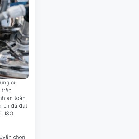
dụng cụ
 trên
nh an toàn
arch đã đạt
, ISO
tuyển chọn