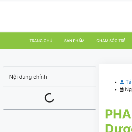
TRANG CHỦ
SẢN PHẨM
CHĂM SÓC TRẺ
Nội dung chính
Tá
Ng
PHA
Dượ