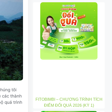
húng tôi
ề các thành
FITOBIMBI – CHƯƠNG TRÌNH TÍCH
ộ quá trình
ĐIỂM ĐỔI QUÀ 2026 (KỲ 1)