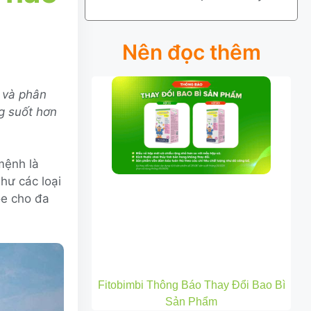
Nên đọc thêm
 và phân
ng suốt hơn
mệnh là
hư các loại
ỏe cho đa
Fitobimbi Thông Báo Thay Đổi Bao Bì
Sản Phẩm