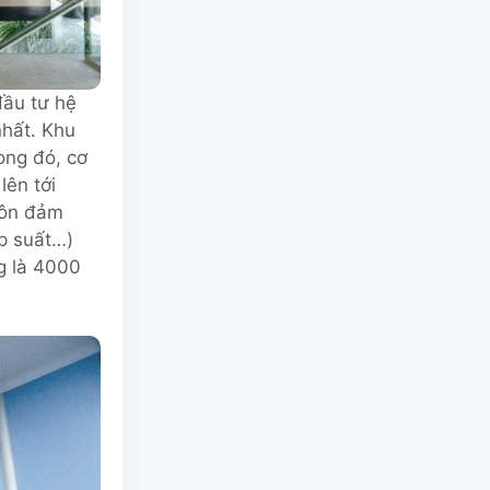
đầu tư hệ
nhất. Khu
ong đó, cơ
lên tới
uôn đảm
áp suất…)
g là 4000