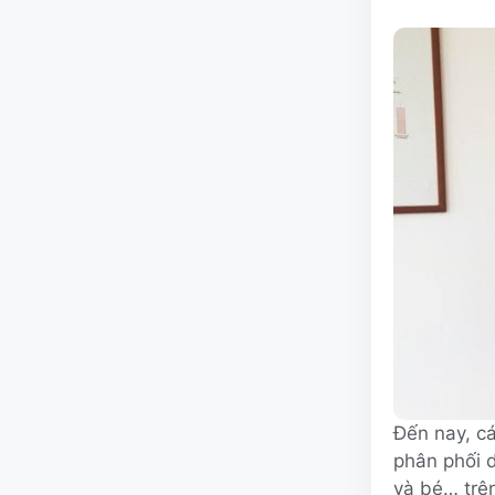
Đến nay, c
phân phối 
và bé… trên