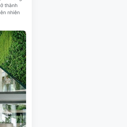
rở thành
iên nhiên