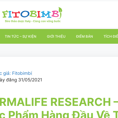
TIN TỨC – SỰ KIỆN
GIỚI THIỆU
ĐIỂM BÁN
TÍCH ĐI
c giả:
Fitobimbi
ày đăng
31/05/2021
RMALIFE RESEARCH –
c Phẩm Hàng Đầu Về 