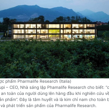
ợc phẩm Pharmalife Research (Italia)
pi – CEO, Nhà sáng lập Phamalife Research cho biết: “c
 an toàn của người dùng lên hàng đầu khi nghiên cứu v
n phẩm”. Đây là tâm huyết và là kim chỉ nam cho toàn b
 và phát triển sản phẩm của Pharmalife Research.