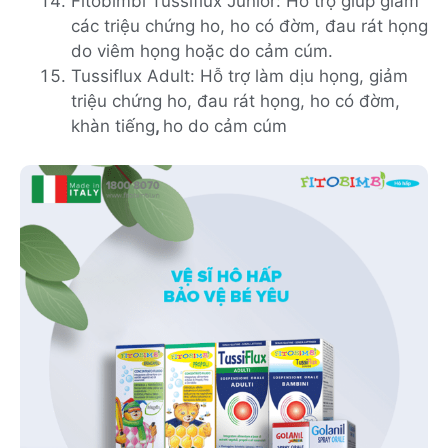
Fitobimbi Tussiflux Junior: Hỗ trợ giúp giảm
các triệu chứng ho, ho có đờm, đau rát họng
do viêm họng hoặc do cảm cúm.
Tussiflux Adult: Hỗ trợ làm dịu họng, giảm
triệu chứng ho, đau rát họng, ho có đờm,
khàn tiếng
,
ho do cảm cúm