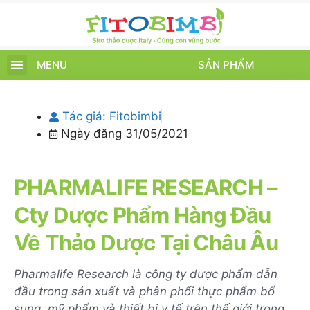
MENU
SẢN PHẨM
TRANG CHỦ
SẢN PHẨM
CHĂM SÓC TRẺ
TIN TỨC – SỰ KIỆN
GIỚI THIỆU
ĐIỂM BÁN
TÍCH ĐIỂM
Tác giả:
Fitobimbi
Ngày đăng
31/05/2021
PHARMALIFE RESEARCH –
Cty Dược Phẩm Hàng Đầu
Về Thảo Dược Tại Châu Âu
Pharmalife Research là công ty dược phẩm dẫn
đầu trong sản xuất và phân phối thực phẩm bổ
sung, mỹ phẩm và thiết bị y tế trên thế giới trong