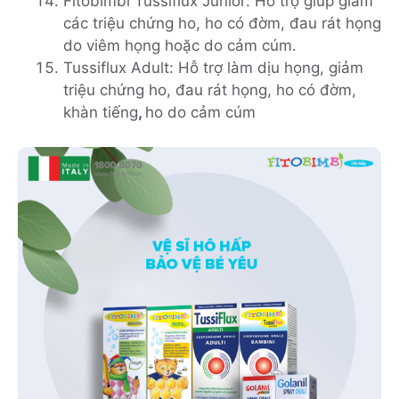
Fitobimbi Tussiflux Junior: Hỗ trợ giúp giảm
các triệu chứng ho, ho có đờm, đau rát họng
do viêm họng hoặc do cảm cúm.
Tussiflux Adult: Hỗ trợ làm dịu họng, giảm
triệu chứng ho, đau rát họng, ho có đờm,
khàn tiếng
,
ho do cảm cúm