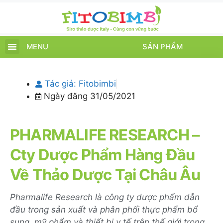
MENU
SẢN PHẨM
TRANG CHỦ
SẢN PHẨM
CHĂM SÓC TRẺ
TIN TỨC – SỰ KIỆN
GIỚI THIỆU
ĐIỂM BÁN
TÍCH ĐIỂM
Tác giả:
Fitobimbi
Ngày đăng
31/05/2021
PHARMALIFE RESEARCH –
Cty Dược Phẩm Hàng Đầu
Về Thảo Dược Tại Châu Âu
Pharmalife Research là công ty dược phẩm dẫn
đầu trong sản xuất và phân phối thực phẩm bổ
sung, mỹ phẩm và thiết bị y tế trên thế giới trong