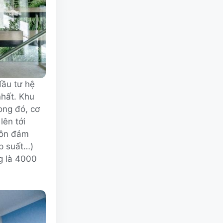
đầu tư hệ
nhất. Khu
ong đó, cơ
lên tới
uôn đảm
áp suất…)
g là 4000