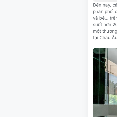
Đến nay, c
phân phối 
và bé… trên
suốt hơn 2
một thương
tại Châu Âu