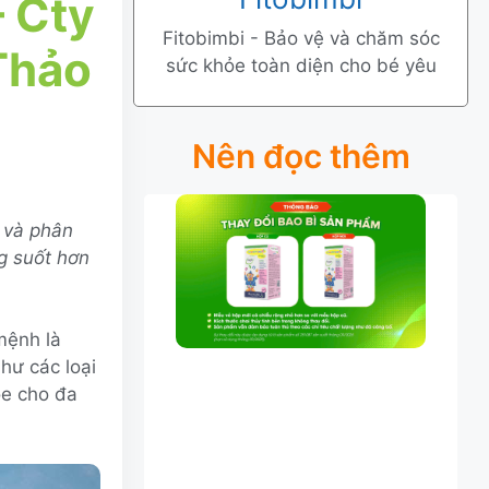
 Cty
Fitobimbi - Bảo vệ và chăm sóc
Thảo
sức khỏe toàn diện cho bé yêu
Nên đọc thêm
 và phân
ng suốt hơn
mệnh là
hư các loại
ỏe cho đa