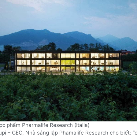
ợc phẩm Pharmalife Research (Italia)
pi – CEO, Nhà sáng lập Phamalife Research cho biết: “c