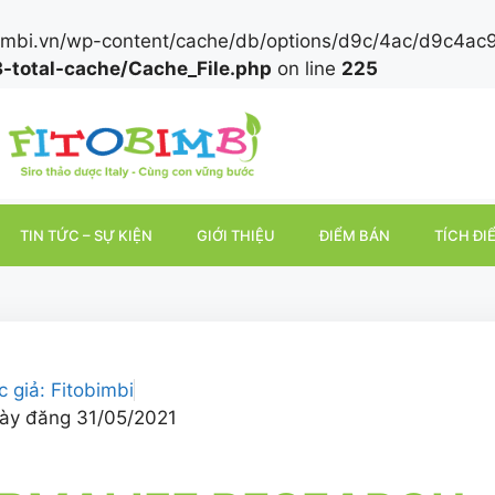
fitobimbi.vn/wp-content/cache/db/options/d9c/4ac/d9c
-total-cache/Cache_File.php
on line
225
TIN TỨC – SỰ KIỆN
GIỚI THIỆU
ĐIỂM BÁN
TÍCH ĐI
c giả:
Fitobimbi
ày đăng
31/05/2021