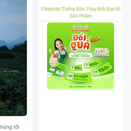
Fitobimbi Thông Báo Thay Đổi Bao Bì
Sản Phẩm
húng tôi