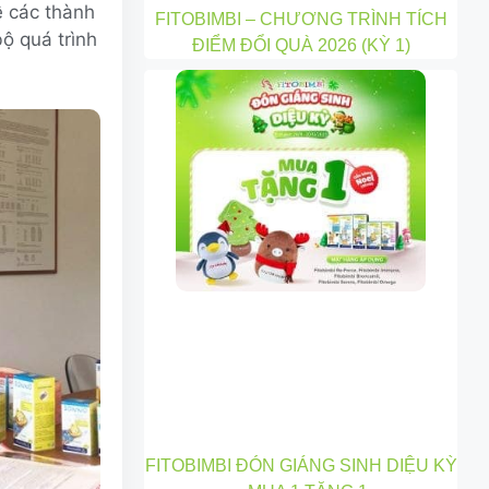
ề các thành
FITOBIMBI – CHƯƠNG TRÌNH TÍCH
ộ quá trình
ĐIỂM ĐỔI QUÀ 2026 (KỲ 1)
FITOBIMBI ĐÓN GIÁNG SINH DIỆU KỲ