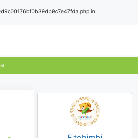
4ac9d9c00176bf0b39db9c7e47fda.php in
ỂM
Fitobimbi