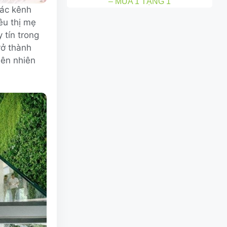
– MUA 1 TẶNG 1
các kênh
êu thị mẹ
 tín trong
rở thành
iên nhiên