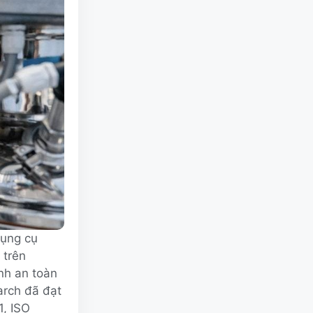
dụng cụ
 trên
nh an toàn
arch đã đạt
, ISO