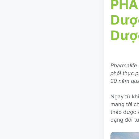
PHA
Dượ
Dược
Pharmalife
phối thực p
20 năm qua
Ngay từ khi
mang tới c
thảo dược 
dạng đối tư