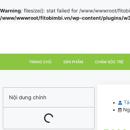
Warning
: filesize(): stat failed for /www/wwwroot/
/www/wwwroot/fitobimbi.vn/wp-content/plugins/w3
TRANG CHỦ
SẢN PHẨM
CHĂM SÓC TRẺ
Nội dung chính
Tá
Ng