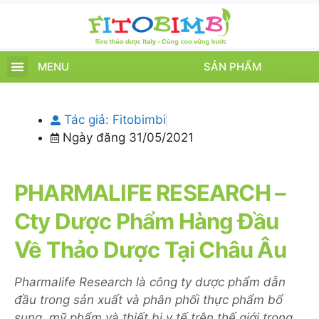
MENU
SẢN PHẨM
TRANG CHỦ
SẢN PHẨM
CHĂM SÓC TRẺ
TIN TỨC – SỰ KIỆN
GIỚI THIỆU
ĐIỂM BÁN
TÍCH ĐIỂM
Tác giả:
Fitobimbi
Ngày đăng
31/05/2021
PHARMALIFE RESEARCH –
Cty Dược Phẩm Hàng Đầu
Về Thảo Dược Tại Châu Âu
Pharmalife Research là công ty dược phẩm dẫn
đầu trong sản xuất và phân phối thực phẩm bổ
sung, mỹ phẩm và thiết bị y tế trên thế giới trong