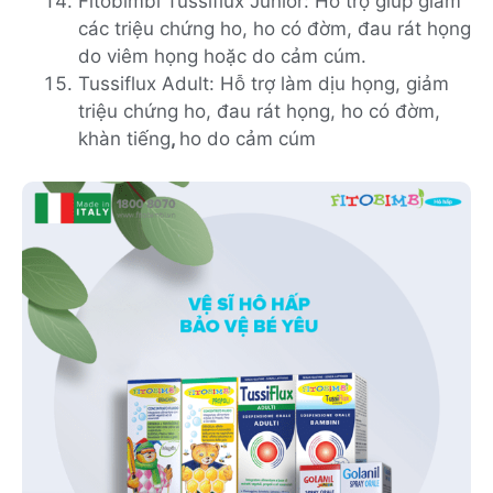
Fitobimbi Tussiflux Junior: Hỗ trợ giúp giảm
các triệu chứng ho, ho có đờm, đau rát họng
do viêm họng hoặc do cảm cúm.
Tussiflux Adult: Hỗ trợ làm dịu họng, giảm
triệu chứng ho, đau rát họng, ho có đờm,
khàn tiếng
,
ho do cảm cúm