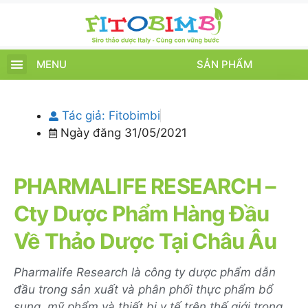
MENU
SẢN PHẨM
TRANG CHỦ
SẢN PHẨM
CHĂM SÓC TRẺ
TIN TỨC – SỰ KIỆN
GIỚI THIỆU
ĐIỂM BÁN
TÍCH ĐIỂM
Tác giả:
Fitobimbi
Ngày đăng
31/05/2021
PHARMALIFE RESEARCH –
Cty Dược Phẩm Hàng Đầu
Về Thảo Dược Tại Châu Âu
Pharmalife Research là công ty dược phẩm dẫn
đầu trong sản xuất và phân phối thực phẩm bổ
sung, mỹ phẩm và thiết bị y tế trên thế giới trong