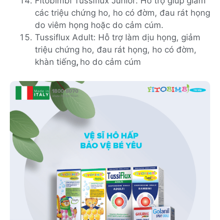
Fitobimbi Tussiflux Junior: Hỗ trợ giúp giảm
các triệu chứng ho, ho có đờm, đau rát họng
do viêm họng hoặc do cảm cúm.
Tussiflux Adult: Hỗ trợ làm dịu họng, giảm
triệu chứng ho, đau rát họng, ho có đờm,
khàn tiếng
,
ho do cảm cúm