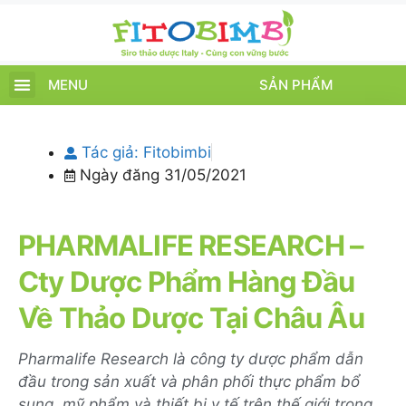
MENU
SẢN PHẨM
TRANG CHỦ
SẢN PHẨM
CHĂM SÓC TRẺ
TIN TỨC – SỰ KIỆN
GIỚI THIỆU
ĐIỂM BÁN
TÍCH ĐIỂM
Tác giả:
Fitobimbi
Ngày đăng
31/05/2021
PHARMALIFE RESEARCH –
Cty Dược Phẩm Hàng Đầu
Về Thảo Dược Tại Châu Âu
Pharmalife Research là công ty dược phẩm dẫn
đầu trong sản xuất và phân phối thực phẩm bổ
sung, mỹ phẩm và thiết bị y tế trên thế giới trong