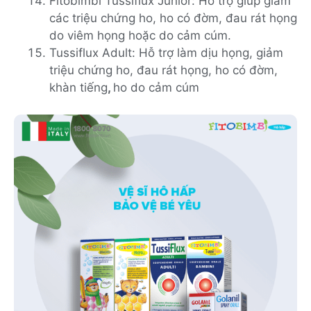
Fitobimbi Tussiflux Junior: Hỗ trợ giúp giảm
các triệu chứng ho, ho có đờm, đau rát họng
do viêm họng hoặc do cảm cúm.
Tussiflux Adult: Hỗ trợ làm dịu họng, giảm
triệu chứng ho, đau rát họng, ho có đờm,
khàn tiếng
,
ho do cảm cúm