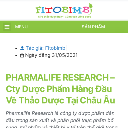
MENU
SẢN PHẨM
TRANG CHỦ
SẢN PHẨM
CHĂM SÓC TRẺ
TIN TỨC – SỰ KIỆN
GIỚI THIỆU
ĐIỂM BÁN
TÍCH ĐIỂM
Tác giả:
Fitobimbi
Ngày đăng
31/05/2021
PHARMALIFE RESEARCH –
Cty Dược Phẩm Hàng Đầu
Về Thảo Dược Tại Châu Âu
Pharmalife Research là công ty dược phẩm dẫn
đầu trong sản xuất và phân phối thực phẩm bổ
sung, mỹ phẩm và thiết bị y tế trên thế giới trong