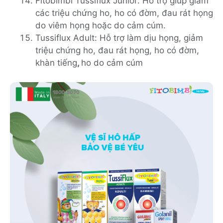
Fitobimbi Tussiflux Junior: Hỗ trợ giúp giảm
các triệu chứng ho, ho có đờm, đau rát họng
do viêm họng hoặc do cảm cúm.
Tussiflux Adult: Hỗ trợ làm dịu họng, giảm
triệu chứng ho, đau rát họng, ho có đờm,
khàn tiếng
,
ho do cảm cúm