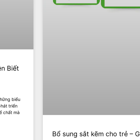
n Biết
những biểu
hát triển
hể chất mà
Bổ sung sắt kẽm cho trẻ – 