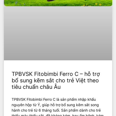
TPBVSK Fitobimbi Ferro C – hỗ trợ
bổ sung kẽm sắt cho trẻ Việt theo
tiêu chuẩn châu Âu
TPBVSK Fitobimbi Ferro C là sản phẩm nhập khẩu
nguyên hộp từ Ý, giúp hỗ trợ bổ sung kẽm sắt song
hành cho trẻ từ 6 tháng tuổi. Sản phẩm dành cho trẻ
thiếu máu thiếu sắt, đề kháng kém, hay ốm bệnh, kém