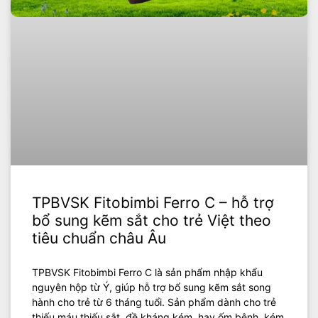
TPBVSK Fitobimbi Ferro C – hỗ trợ
bổ sung kẽm sắt cho trẻ Việt theo
tiêu chuẩn châu Âu
TPBVSK Fitobimbi Ferro C là sản phẩm nhập khẩu
nguyên hộp từ Ý, giúp hỗ trợ bổ sung kẽm sắt song
hành cho trẻ từ 6 tháng tuổi. Sản phẩm dành cho trẻ
thiếu máu thiếu sắt, đề kháng kém, hay ốm bệnh, kém