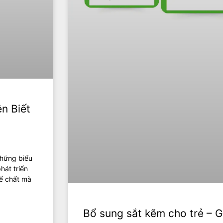
n Biết
những biểu
hát triển
hể chất mà
Bổ sung sắt kẽm cho trẻ – 