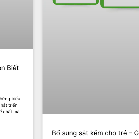
n Biết
những biểu
hát triển
hể chất mà
Bổ sung sắt kẽm cho trẻ – 